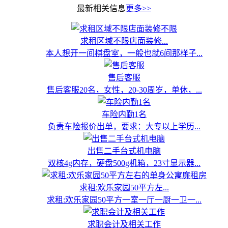
最新相关信息
更多>>
求租区域不限店面装修...
本人想开一间棋盘室，一般也就6间那样子...
售后客服
售后客服20名，女性，20-30周岁，单休，...
车险内勤1名
负责车险报价出单，要求：大专以上学历...
出售二手台式机电脑
双核4g内存，硬盘500g机箱，23寸显示器...
求租:欢乐家园50平方左...
求租:欢乐家园50平方一室一厅一厨一卫一...
求职会计及相关工作