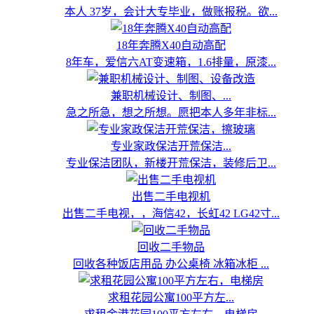
本人 37岁，会计大专毕业，做账报税。欲...
18年奔腾X40自动高配
8年车，爱信六AT变速箱，1.6排量，原漆...
兼职机械设计、制图、...
急之所急，想之所想。愿把本人多年非标...
专业家政保洁开荒保洁...
专业保洁团队，新楼开荒保洁，装修后卫...
出售二手电视机
出售二手电视，，海信42，长虹42 LG42寸...
回收二手物品
回收各种饭店用品 办公桌椅 冰箱冰柜 ...
求租花园公寓100平方左...