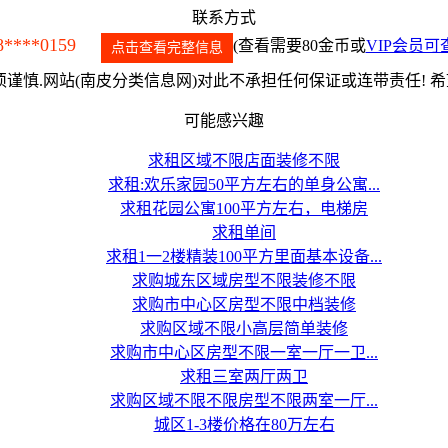
联系方式
8****0159
(查看需要80金币或
VIP会员可
点击查看完整信息
谨慎.网站(南皮分类信息网)对此不承担任何保证或连带责任! 
可能感兴趣
求租区域不限店面装修不限
求租:欢乐家园50平方左右的单身公寓...
求租花园公寓100平方左右，电梯房
求租单间
求租1一2楼精装100平方里面基本设备...
求购城东区域房型不限装修不限
求购市中心区房型不限中档装修
求购区域不限小高层简单装修
求购市中心区房型不限一室一厅一卫...
求租三室两厅两卫
求购区域不限不限房型不限两室一厅...
城区1-3楼价格在80万左右