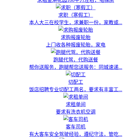
求租金港花园100平方左右，电梯房
求职（寒假工）
本人大三在校学生，求兼职一份，家教或...
求购报废轮胎
上门收各种报废轮胎，家电
跑腿代驾，代购送餐
帮你送服务，跑腿帮您送服务：同城速递...
切配工
饭店招聘专业切配工两名，要求有丰富工...
求租单间
要求有洗衣机空调
客车司机
有大客车安全驾驶经验，遵纪守法，管吃...